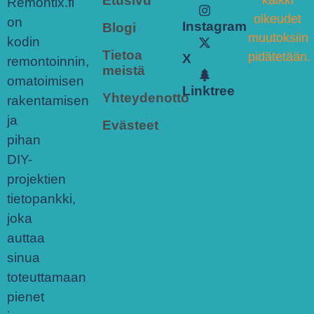
Etusivu
Remontix.fi
oikeudet
on
Instagram
Blogi
muutoksiin
kodin
Tietoa
pidätetään.
X
remontoinnin,
meistä
omatoimisen
Linktree
Yhteydenotto
rakentamisen
ja
Evästeet
pihan
DIY-
projektien
tietopankki,
joka
auttaa
sinua
toteuttamaan
pienet