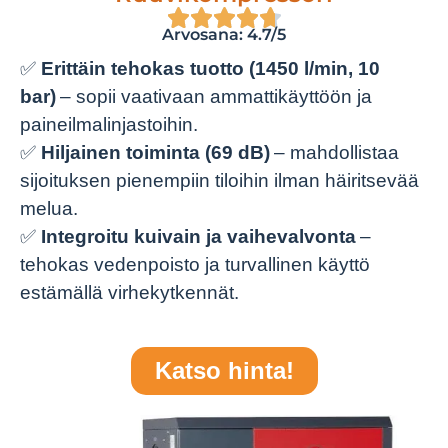
Arvosana: 4.7/5
✅
Erittäin tehokas tuotto (1450 l/min, 10
bar)
– sopii vaativaan ammattikäyttöön ja
paineilmalinjastoihin.
✅
Hiljainen toiminta (69 dB)
– mahdollistaa
sijoituksen pienempiin tiloihin ilman häiritsevää
melua.
✅
Integroitu kuivain ja vaihevalvonta
–
tehokas vedenpoisto ja turvallinen käyttö
estämällä virhekytkennät.
Katso hinta!