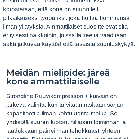
keskuudessa. Useissa kommenteissa
korostetaan, että kone on suunniteltu
pitkäikäiseksi työpariksi, joka hoitaa hommansa
ilman yllätyksiä. Ammattilaiset suosittelevat sitä
erityisesti paikkoihin, joissa laitteelta vaaditaan
sekä jatkuvaa käyttöä että tasaista suorituskykyä.
Meidän mielipide: järeä
kone ammattilaiselle
Strongline Ruuvikompressori + kuivain on
järkevä valinta, kun tarvitaan raskaan sarjan
kapasiteettia ilman kohtuutonta melua. Se
yhdistää suuren tuoton, hiljaisen toiminnan ja
laadukkaan paineilman tehokkaasti yhteen