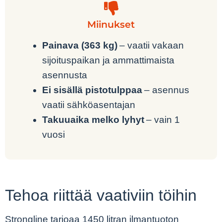
Miinukset
Painava (363 kg)
– vaatii vakaan
sijoituspaikan ja ammattimaista
asennusta
Ei sisällä pistotulppaa
– asennus
vaatii sähköasentajan
Takuuaika melko lyhyt
– vain 1
vuosi
Tehoa riittää vaativiin töihin
Strongline tarjoaa 1450 litran ilmantuoton