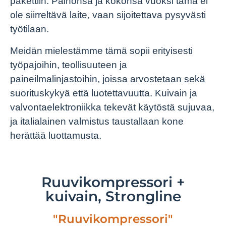
pakettiin. Painonsa ja kokonsa vuoksi tämä ei
ole siirreltävä laite, vaan sijoitettava pysyvästi
työtilaan.
Meidän mielestämme tämä sopii erityisesti
työpajoihin, teollisuuteen ja
paineilmalinjastoihin, joissa arvostetaan sekä
suorituskykyä että luotettavuutta. Kuivain ja
valvontaelektroniikka tekevät käytöstä sujuvaa,
ja italialainen valmistus taustallaan kone
herättää luottamusta.
Ruuvikompressori +
kuivain, Strongline
"Ruuvikompressori"