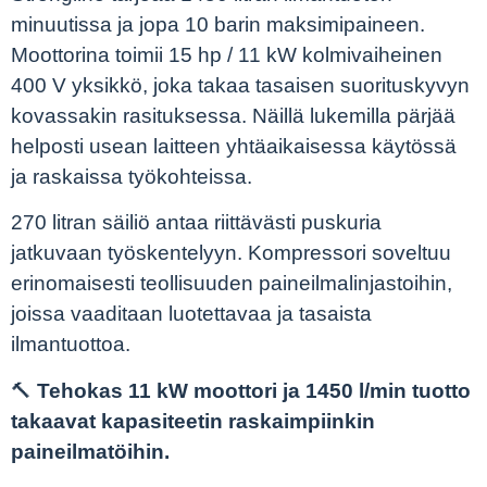
minuutissa ja jopa 10 barin maksimipaineen.
Moottorina toimii 15 hp / 11 kW kolmivaiheinen
400 V yksikkö, joka takaa tasaisen suorituskyvyn
kovassakin rasituksessa. Näillä lukemilla pärjää
helposti usean laitteen yhtäaikaisessa käytössä
ja raskaissa työkohteissa.
270 litran säiliö antaa riittävästi puskuria
jatkuvaan työskentelyyn. Kompressori soveltuu
erinomaisesti teollisuuden paineilmalinjastoihin,
joissa vaaditaan luotettavaa ja tasaista
ilmantuottoa.
🔨
Tehokas 11 kW moottori ja 1450 l/min tuotto
takaavat kapasiteetin raskaimpiinkin
paineilmatöihin.