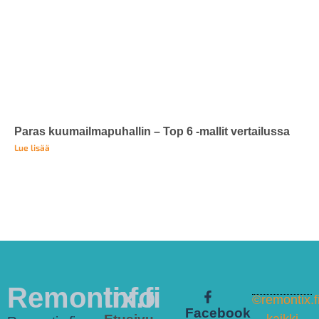
Paras kuumailmapuhallin – Top 6 -mallit vertailussa
Lue lisää
Remontix.fi
Info
©remontix.fi
Facebook
kaikki