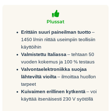
Plussat
Erittäin suuri paineilman tuotto
–
1450 l/min riittää useimpiin teollisiin
käyttöihin
Valmistettu Italiassa
– tehtaan 50
vuoden kokemus ja 100 % testaus
Valvontaelektroniikka suojaa
lähteviltä vioilta
– ilmoittaa huollon
tarpeet
Kuivaimen erillinen kytkentä
– voi
käyttää itsenäisesti 230 V syötöllä