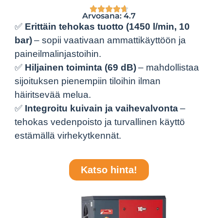
Arvosana: 4.7
✅
Erittäin tehokas tuotto (1450 l/min, 10
bar)
– sopii vaativaan ammattikäyttöön ja
paineilmalinjastoihin.
✅
Hiljainen toiminta (69 dB)
– mahdollistaa
sijoituksen pienempiin tiloihin ilman
häiritsevää melua.
✅
Integroitu kuivain ja vaihevalvonta
–
tehokas vedenpoisto ja turvallinen käyttö
estämällä virhekytkennät.
Katso hinta!