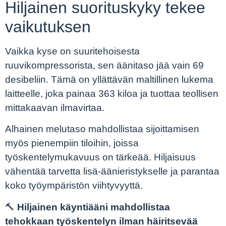
Hiljainen suorituskyky tekee
vaikutuksen
Vaikka kyse on suuritehoisesta
ruuvikompressorista, sen äänitaso jää vain 69
desibeliin. Tämä on yllättävän maltillinen lukema
laitteelle, joka painaa 363 kiloa ja tuottaa teollisen
mittakaavan ilmavirtaa.
Alhainen melutaso mahdollistaa sijoittamisen
myös pienempiin tiloihin, joissa
työskentelymukavuus on tärkeää. Hiljaisuus
vähentää tarvetta lisä-äänieristykselle ja parantaa
koko työympäristön viihtyvyyttä.
🔨
Hiljainen käyntiääni mahdollistaa
tehokkaan työskentelyn ilman häiritsevää