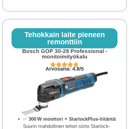
Tehokkain laite pieneen
remonttiin
Bosch GOP 30-28 Professional -
monitoimityökalu
Arvosana: 4.8/5
✅
300 W moottori + StarlockPlus‑liitäntä
:
Suurin mahdollinen tehon siirto Starlock-