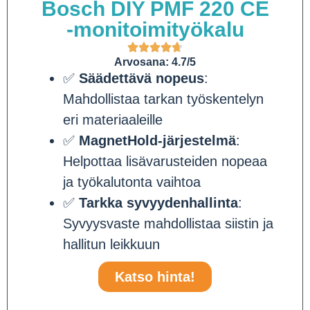
Bosch DIY PMF 220 CE
-monitoimityökalu
Arvosana: 4.7/5
✅
Säädettävä nopeus
:
Mahdollistaa tarkan työskentelyn
eri materiaaleille
✅
MagnetHold-järjestelmä
:
Helpottaa lisävarusteiden nopeaa
ja työkalutonta vaihtoa
✅
Tarkka syvyydenhallinta
:
Syvyysvaste mahdollistaa siistin ja
hallitun leikkuun
Katso hinta!