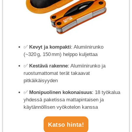
✅
Kevyt ja kompakti
: Alumiinirunko
(~320 g, 150 mm) helppo kuljettaa
✅
Kestävä rakenne
: Alumiinirunko ja
ruostumattomat terät takaavat
pitkäikäisyyden
✅
Monipuolinen kokonaisuus
: 18 työkalua
yhdessä paketissa mattapintaisen ja
käytännöllisen vyökotelon kanssa
Katso hinta!