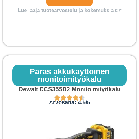
Lue laaja tuotearvostelu ja kokemuksia 👉
Paras akkukäyttöinen
monitoimityökalu
Dewalt DCS355D2 Monitoimityökalu
Arvosana: 4.5/5