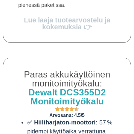
pienessä paketissa.
Lue laaja tuotearvostelu ja
kokemuksia 👉
Paras akkukäyttöinen
monitoimityökalu:
Dewalt DCS355D2
Monitoimityökalu
Arvosana: 4.5/5
✅
Hiiliharjaton-moottori
: 57 %
pidempi käyttöaika verrattuna