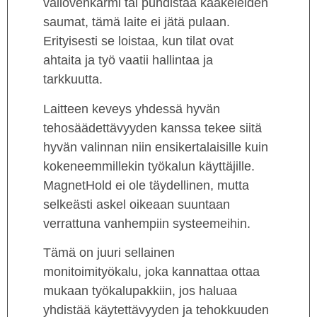
väliovenkarmi tai puhdistaa kaakeleiden
saumat, tämä laite ei jätä pulaan.
Erityisesti se loistaa, kun tilat ovat
ahtaita ja työ vaatii hallintaa ja
tarkkuutta.
Laitteen keveys yhdessä hyvän
tehosäädettävyyden kanssa tekee siitä
hyvän valinnan niin ensikertalaisille kuin
kokeneemmillekin työkalun käyttäjille.
MagnetHold ei ole täydellinen, mutta
selkeästi askel oikeaan suuntaan
verrattuna vanhempiin systeemeihin.
Tämä on juuri sellainen
monitoimityökalu, joka kannattaa ottaa
mukaan työkalupakkiin, jos haluaa
yhdistää käytettävyyden ja tehokkuuden