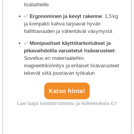
lisälaitteille
✅
Ergonominen ja kevyt rakenne
: 1,5 kg
ja kompakti kahva tarjoavat hyvän
hallittavuuden ja vähentävät väsymystä
✅
Monipuoliset käyttötarkoitukset ja
pikavaihdoilla varustetut lisävarusteet
:
Soveltuu eri materiaaleihin;
magneettikiinnitys ja erilaiset lisävarusteet
tekevät siitä joustavan työkalun
Katso hinta!
Lue laaja tuotearvostelu ja kokemuksia 👉