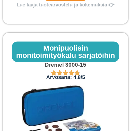
Lue laaja tuotearvostelu ja kokemuksia 👉
Monipuolisin
monitoimityökalu sarjatöihin
Dremel 3000-15
Arvosana: 4.8/5