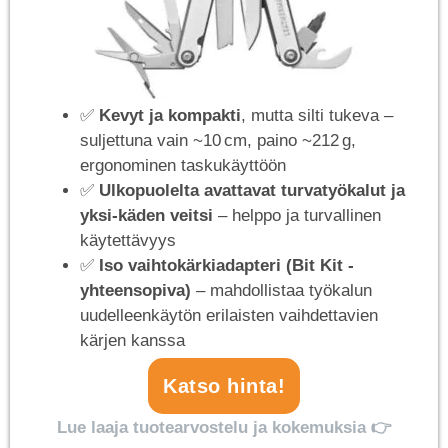
✅
Kevyt ja kompakti
, mutta silti tukeva –
suljettuna vain ~10 cm, paino ~212 g,
ergonominen taskukäyttöön
✅
Ulkopuolelta avattavat turvatyökalut ja
yksi‑käden veitsi
– helppo ja turvallinen
käytettävyys
✅
Iso vaihtokärkiadapteri (Bit Kit -
yhteensopiva)
– mahdollistaa työkalun
uudelleenkäytön erilaisten vaihdettavien
kärjen kanssa
Katso hinta!
Lue laaja tuotearvostelu ja kokemuksia 👉