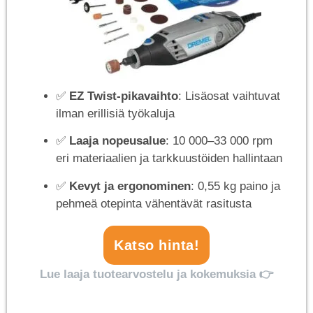
✅
EZ Twist-pikavaihto
: Lisäosat vaihtuvat
ilman erillisiä työkaluja
✅
Laaja nopeusalue
: 10 000–33 000 rpm
eri materiaalien ja tarkkuustöiden hallintaan
✅
Kevyt ja ergonominen
: 0,55 kg paino ja
pehmeä otepinta vähentävät rasitusta
Katso hinta!
Lue laaja tuotearvostelu ja kokemuksia 👉