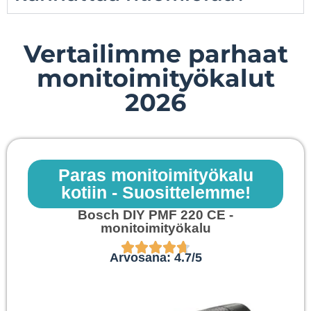
Vertailimme parhaat
monitoimityökalut
2026
Paras monitoimityökalu
kotiin - Suosittelemme!
Bosch DIY PMF 220 CE -
monitoimityökalu
Arvosana: 4.7/5