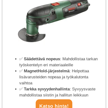
✅
Säädettävä nopeus
: Mahdollistaa tarkan
työskentelyn eri materiaaleille
✅
MagnetHold-järjestelmä
: Helpottaa
lisävarusteiden nopeaa ja työkalutonta
vaihtoa
✅
Tarkka syvyydenhallinta
: Syvyysvaste
mahdollistaa siistin ja hallitun leikkuun
Katso hinta!