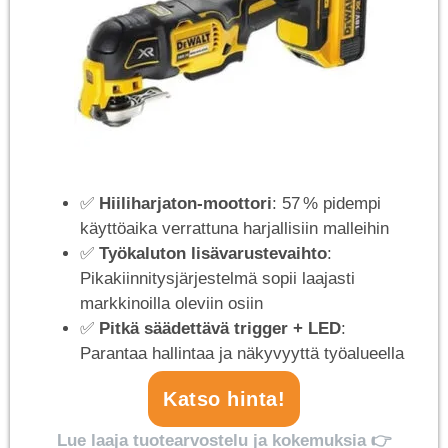
✅
Hiiliharjaton-moottori
: 57 % pidempi
käyttöaika verrattuna harjallisiin malleihin
✅
Työkaluton lisävarustevaihto
:
Pikakiinnitysjärjestelmä sopii laajasti
markkinoilla oleviin osiin
✅
Pitkä säädettävä trigger + LED
:
Parantaa hallintaa ja näkyvyyttä työalueella
Katso hinta!
Lue laaja tuotearvostelu ja kokemuksia 👉