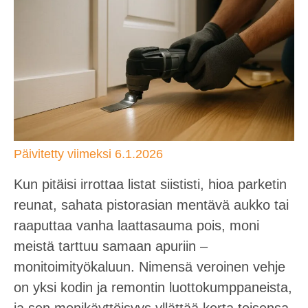
Päivitetty viimeksi 6.1.2026
Kun pitäisi irrottaa listat siististi, hioa parketin
reunat, sahata pistorasian mentävä aukko tai
raaputtaa vanha laattasauma pois, moni
meistä tarttuu samaan apuriin –
monitoimityökaluun. Nimensä veroinen vehje
on yksi kodin ja remontin luottokumppaneista,
ja sen monikäyttöisyys yllättää kerta toisensa