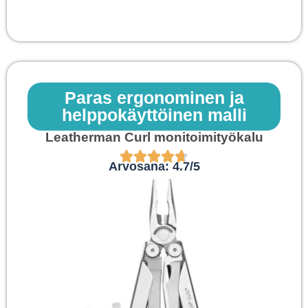
Paras ergonominen ja
helppokäyttöinen malli
Leatherman Curl monitoimityökalu
Arvosana: 4.7/5