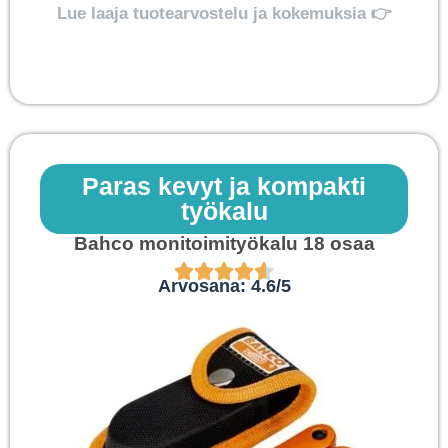
Lue laaja tuotearvostelu ja kokemuksia 👉
Paras kevyt ja kompakti
työkalu
Bahco monitoimityökalu 18 osaa
Arvosana: 4.6/5