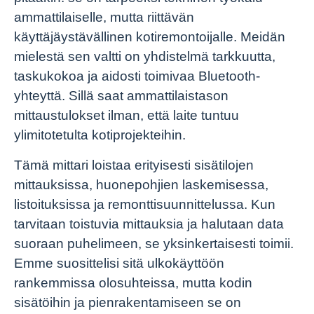
ammattilaiselle, mutta riittävän
käyttäjäystävällinen kotiremontoijalle. Meidän
mielestä sen valtti on yhdistelmä tarkkuutta,
taskukokoa ja aidosti toimivaa Bluetooth-
yhteyttä. Sillä saat ammattilaistason
mittaustulokset ilman, että laite tuntuu
ylimitotetulta kotiprojekteihin.
Tämä mittari loistaa erityisesti sisätilojen
mittauksissa, huonepohjien laskemisessa,
listoituksissa ja remonttisuunnittelussa. Kun
tarvitaan toistuvia mittauksia ja halutaan data
suoraan puhelimeen, se yksinkertaisesti toimii.
Emme suosittelisi sitä ulkokäyttöön
rankemmissa olosuhteissa, mutta kodin
sisätöihin ja pienrakentamiseen se on