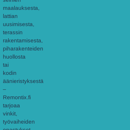
maalauksesta,
lattian
uusimisesta,
terassin
rakentamisesta,
piharakenteiden
huollosta
tai
kodin
äänieristyksestä
–
Remontix.fi
tarjoaa
vinkit,
työvaiheiden
opastukset