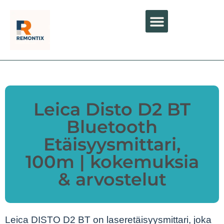
Leica Disto D2 BT
Bluetooth
Etäisyysmittari,
100m | kokemuksia
& arvostelut
Leica DISTO D2 BT on laseretäisyysmittari, joka