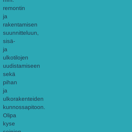
remontin
ja
rakentamisen
suunnitteluun,
sisä-
ja
ulkotilojen
uudistamiseen
sekä
pihan
ja
ulkorakenteiden
kunnossapitoon.
Olipa
kyse
seinien