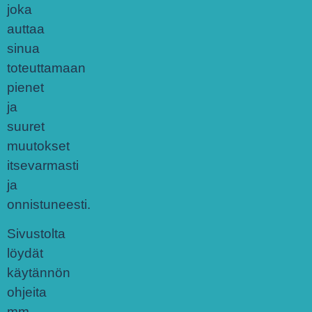
joka
auttaa
sinua
toteuttamaan
pienet
ja
suuret
muutokset
itsevarmasti
ja
onnistuneesti.
Sivustolta
löydät
käytännön
ohjeita
mm.