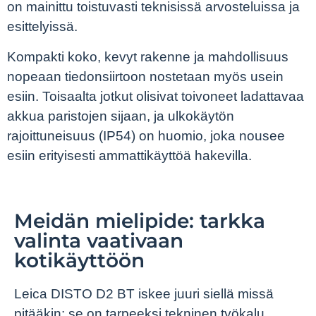
on mainittu toistuvasti teknisissä arvosteluissa ja
esittelyissä.
Kompakti koko, kevyt rakenne ja mahdollisuus
nopeaan tiedonsiirtoon nostetaan myös usein
esiin. Toisaalta jotkut olisivat toivoneet ladattavaa
akkua paristojen sijaan, ja ulkokäytön
rajoittuneisuus (IP54) on huomio, joka nousee
esiin erityisesti ammattikäyttöä hakevilla.
Meidän mielipide: tarkka
valinta vaativaan
kotikäyttöön
Leica DISTO D2 BT iskee juuri siellä missä
pitääkin: se on tarpeeksi tekninen työkalu