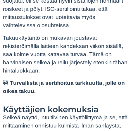
suojattu, eli se kestää hyvin sisätilojen normaalit
roiskeet ja pölyt. ISO-sertifiointi takaa, että
mittaustulokset ovat luotettavia myös
vaihtelevissa olosuhteissa.
Takuukäytäntö on mukavan joustava:
rekisteröimällä laitteen kahdeksan viikon sisällä,
saa kolme vuotta kattavaa turvaa. Tämä on
harvinaisen selkeä ja reilu järjestely etenkin tähän
hintaluokkaan.
🚧
Turvallista ja sertifioitua tarkkuutta, jolle on
oikea takuu.
Käyttäjien kokemuksia
Selkeä näyttö, intuitiivinen käyttöliittymä ja se, että
mittaaminen onnistuu kulmista ilman sähläystä,