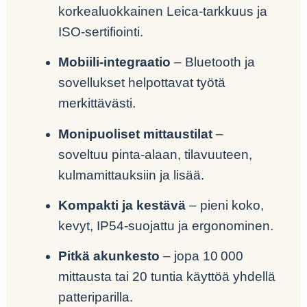
korkealuokkainen Leica-tarkkuus ja
ISO-sertifiointi.
Mobiili-integraatio
– Bluetooth ja
sovellukset helpottavat työtä
merkittävästi.
Monipuoliset mittaustilat
–
soveltuu pinta-alaan, tilavuuteen,
kulmamittauksiin ja lisää.
Kompakti ja kestävä
– pieni koko,
kevyt, IP54‑suojattu ja ergonominen.
Pitkä akunkesto
– jopa 10 000
mittausta tai 20 tuntia käyttöä yhdellä
patteriparilla.