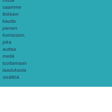
mutta
saamme
linkkien
kautta
pienen
komission,
joka
auttaa
meitä
tuottamaan
laadukasta
sisältöä.