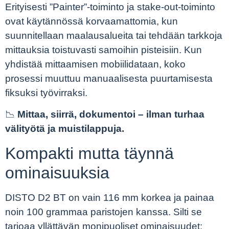
Erityisesti ”Painter”-toiminto ja stake-out-toiminto
ovat käytännössä korvaamattomia, kun
suunnitellaan maalausalueita tai tehdään tarkkoja
mittauksia toistuvasti samoihin pisteisiin. Kun
yhdistää mittaamisen mobiilidataan, koko
prosessi muuttuu manuaalisesta puurtamisesta
fiksuksi työvirraksi.
📉
Mittaa, siirrä, dokumentoi – ilman turhaa
välityötä ja muistilappuja.
Kompakti mutta täynnä
ominaisuuksia
DISTO D2 BT on vain 116 mm korkea ja painaa
noin 100 grammaa paristojen kanssa. Silti se
tarjoaa yllättävän monipuoliset ominaisuudet: