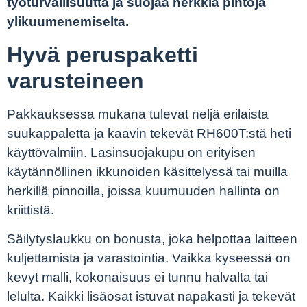
työturvallisuutta ja suojaa herkkiä pintoja
ylikuumenemiselta.
Hyvä peruspaketti
varusteineen
Pakkauksessa mukana tulevat neljä erilaista
suukappaletta ja kaavin tekevät RH600T:stä heti
käyttövalmiin. Lasinsuojakupu on erityisen
käytännöllinen ikkunoiden käsittelyssä tai muilla
herkillä pinnoilla, joissa kuumuuden hallinta on
kriittistä.
Säilytyslaukku on bonusta, joka helpottaa laitteen
kuljettamista ja varastointia. Vaikka kyseessä on
kevyt malli, kokonaisuus ei tunnu halvalta tai
lelulta. Kaikki lisäosat istuvat napakasti ja tekevät