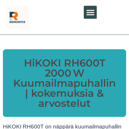
HiKOKI RH600T
2000 W
Kuumailmapuhallin
| kokemuksia &
arvostelut
HiKOKI RH600T on näppärä kuumailmapuhallin