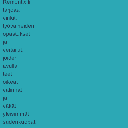
Remontix.fi
tarjoaa
vinkit,
työvaiheiden
opastukset
ja
vertailut,
joiden
avulla
teet
oikeat
valinnat
ja
vältät
yleisimmät
sudenkuopat.