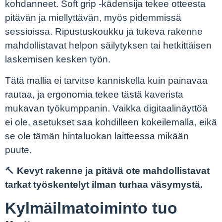
kohdanneet. Soft grip -kädensija tekee otteesta
pitävän ja miellyttävän, myös pidemmissä
sessioissa. Ripustuskoukku ja tukeva rakenne
mahdollistavat helpon säilytyksen tai hetkittäisen
laskemisen kesken työn.
Tätä mallia ei tarvitse kanniskella kuin painavaa
rautaa, ja ergonomia tekee tästä kaverista
mukavan työkumppanin. Vaikka digitaalinäyttöä
ei ole, asetukset saa kohdilleen kokeilemalla, eikä
se ole tämän hintaluokan laitteessa mikään
puute.
🔨
Kevyt rakenne ja pitävä ote mahdollistavat
tarkat työskentelyt ilman turhaa väsymystä.
Kylmäilmatoiminto tuo