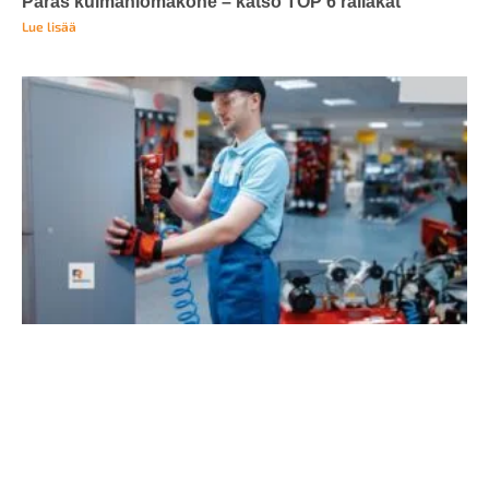
Paras kulmahiomakone – katso TOP 6 rälläkät
Lue lisää