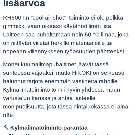
lisäarvoa
RH600T:n “cool air shot” -toiminto ei ole pelkkä
gimmick, vaan oikeasti käytännöllinen lisä.
Laitteen saa puhaltamaan noin 50 °C ilmaa, joka
on riittävän viileää herkille materiaaleille tai
nopeaan viilennykseen työosuuden päätteeksi.
Monet kuumailmapuhaltimet jäävät tässä
suhteessa vajaaksi, mutta HiKOKI on selkeästi
halunnut tarjota enemmän vastinetta rahoille.
Kylmäilmatoiminto toimii hyvin yhdessä muun
varustelun kanssa ja antaa laitteelle
monipuolisuutta, jota tässä hintaluokassa ei aina
näe.
🔨
Kylmäilmatoiminto parantaa