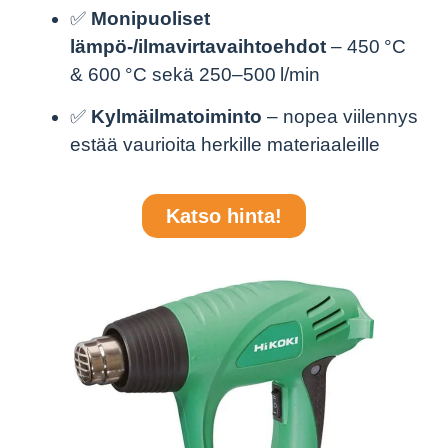
✅
Monipuoliset
lämpö-/ilmavirtavaihtoehdot
– 450 °C
& 600 °C sekä 250–500 l/min
✅
Kylmäilmatoiminto
– nopea viilennys
estää vaurioita herkille materiaaleille
Katso hinta!