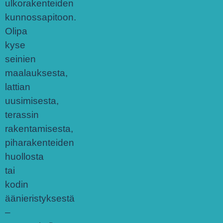
ulkorakenteiden
kunnossapitoon.
Olipa
kyse
seinien
maalauksesta,
lattian
uusimisesta,
terassin
rakentamisesta,
piharakenteiden
huollosta
tai
kodin
äänieristyksestä
–