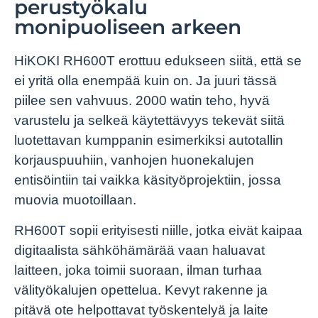
perustyökalu
monipuoliseen arkeen
HiKOKI RH600T erottuu edukseen siitä, että se
ei yritä olla enempää kuin on. Ja juuri tässä
piilee sen vahvuus. 2000 watin teho, hyvä
varustelu ja selkeä käytettävyys tekevät siitä
luotettavan kumppanin esimerkiksi autotallin
korjauspuuhiin, vanhojen huonekalujen
entisöintiin tai vaikka käsityöprojektiin, jossa
muovia muotoillaan.
RH600T sopii erityisesti niille, jotka eivät kaipaa
digitaalista sähköhämärää vaan haluavat
laitteen, joka toimii suoraan, ilman turhaa
välityökalujen opettelua. Kevyt rakenne ja
pitävä ote helpottavat työskentelyä ja laite