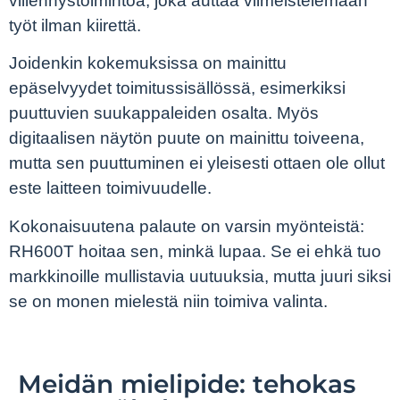
viilennystoimintoa, joka auttaa viimeistelemään
työt ilman kiirettä.
Joidenkin kokemuksissa on mainittu
epäselvyydet toimitussisällössä, esimerkiksi
puuttuvien suukappaleiden osalta. Myös
digitaalisen näytön puute on mainittu toiveena,
mutta sen puuttuminen ei yleisesti ottaen ole ollut
este laitteen toimivuudelle.
Kokonaisuutena palaute on varsin myönteistä:
RH600T hoitaa sen, minkä lupaa. Se ei ehkä tuo
markkinoille mullistavia uutuuksia, mutta juuri siksi
se on monen mielestä niin toimiva valinta.
Meidän mielipide: tehokas