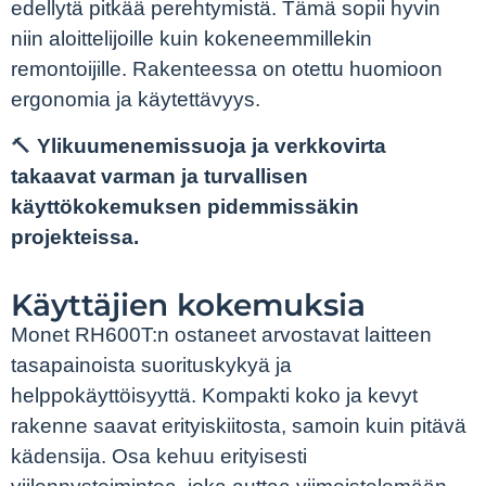
edellytä pitkää perehtymistä. Tämä sopii hyvin
niin aloittelijoille kuin kokeneemmillekin
remontoijille. Rakenteessa on otettu huomioon
ergonomia ja käytettävyys.
🔨
Ylikuumenemissuoja ja verkkovirta
takaavat varman ja turvallisen
käyttökokemuksen pidemmissäkin
projekteissa.
Käyttäjien kokemuksia
Monet RH600T:n ostaneet arvostavat laitteen
tasapainoista suorituskykyä ja
helppokäyttöisyyttä. Kompakti koko ja kevyt
rakenne saavat erityiskiitosta, samoin kuin pitävä
kädensija. Osa kehuu erityisesti