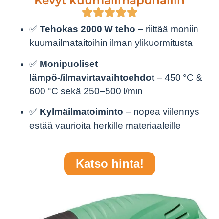
"Kevyt kuumailmapuhallin"
✅
Tehokas 2000 W teho
– riittää moniin
kuumailmataitoihin ilman ylikuormitusta
✅
Monipuoliset
lämpö-/ilmavirtavaihtoehdot
– 450 °C &
600 °C sekä 250–500 l/min
✅
Kylmäilmatoiminto
– nopea viilennys
estää vaurioita herkille materiaaleille
Katso hinta!