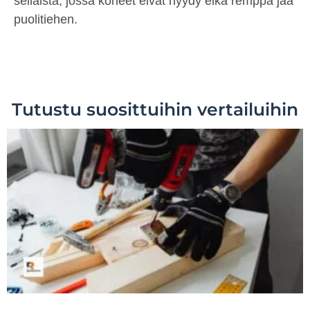
sellaista, jossa koneet eivät hyydy eikä remppa jää
puolitiehen.
Tutustu suosittuihin vertailuihin