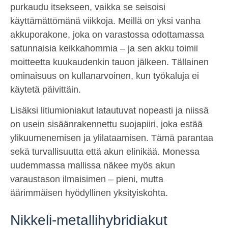
purkaudu itsekseen, vaikka se seisoisi
käyttämättömänä viikkoja. Meillä on yksi vanha
akkuporakone, joka on varastossa odottamassa
satunnaisia keikkahommia – ja sen akku toimii
moitteetta kuukaudenkin tauon jälkeen. Tällainen
ominaisuus on kullanarvoinen, kun työkaluja ei
käytetä päivittäin.
Lisäksi litiumioniakut latautuvat nopeasti ja niissä
on usein sisäänrakennettu suojapiiri, joka estää
ylikuumenemisen ja ylilataamisen. Tämä parantaa
sekä turvallisuutta että akun elinikää. Monessa
uudemmassa mallissa näkee myös akun
varaustason ilmaisimen – pieni, mutta
äärimmäisen hyödyllinen yksityiskohta.
Nikkeli-metallihybridiakut