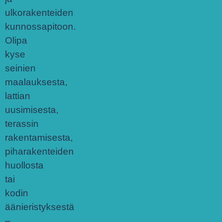
ulkorakenteiden
kunnossapitoon.
Olipa
kyse
seinien
maalauksesta,
lattian
uusimisesta,
terassin
rakentamisesta,
piharakenteiden
huollosta
tai
kodin
äänieristyksestä
–