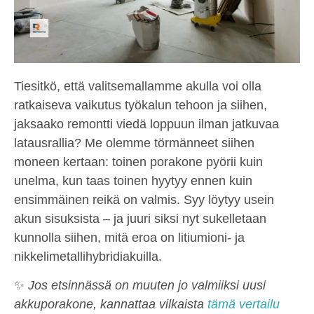
Tiesitkö, että valitsemallamme akulla voi olla
ratkaiseva vaikutus työkalun tehoon ja siihen,
jaksaako remontti viedä loppuun ilman jatkuvaa
latausrallia? Me olemme törmänneet siihen
moneen kertaan: toinen porakone pyörii kuin
unelma, kun taas toinen hyytyy ennen kuin
ensimmäinen reikä on valmis. Syy löytyy usein
akun sisuksista – ja juuri siksi nyt sukelletaan
kunnolla siihen, mitä eroa on litiumioni- ja
nikkelimetallihybridiakuilla.
✨
Jos etsinnässä on muuten jo valmiiksi uusi
akkuporakone, kannattaa vilkaista
tämä vertailu