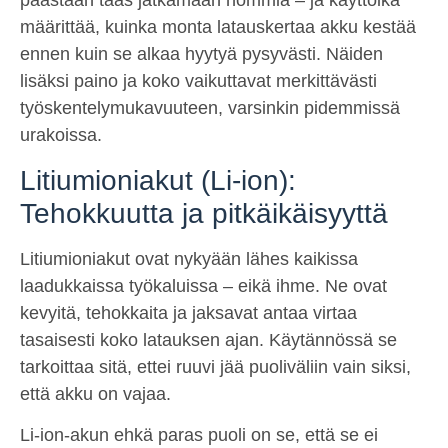
päästään taas jatkamaan hommia – ja käyttöikä
määrittää, kuinka monta latauskertaa akku kestää
ennen kuin se alkaa hyytyä pysyvästi. Näiden
lisäksi paino ja koko vaikuttavat merkittävästi
työskentelymukavuuteen, varsinkin pidemmissä
urakoissa.
Litiumioniakut (Li-ion):
Tehokkuutta ja pitkäikäisyyttä
Litiumioniakut ovat nykyään lähes kaikissa
laadukkaissa työkaluissa – eikä ihme. Ne ovat
kevyitä, tehokkaita ja jaksavat antaa virtaa
tasaisesti koko latauksen ajan. Käytännössä se
tarkoittaa sitä, ettei ruuvi jää puoliväliin vain siksi,
että akku on vajaa.
Li-ion-akun ehkä paras puoli on se, että se ei