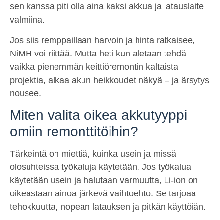
sen kanssa piti olla aina kaksi akkua ja latauslaite
valmiina.
Jos siis remppaillaan harvoin ja hinta ratkaisee,
NiMH voi riittää. Mutta heti kun aletaan tehdä
vaikka pienemmän keittiöremontin kaltaista
projektia, alkaa akun heikkoudet näkyä – ja ärsytys
nousee.
Miten valita oikea akkutyyppi
omiin remonttitöihin?
Tärkeintä on miettiä, kuinka usein ja missä
olosuhteissa työkaluja käytetään. Jos työkalua
käytetään usein ja halutaan varmuutta, Li-ion on
oikeastaan ainoa järkevä vaihtoehto. Se tarjoaa
tehokkuutta, nopean latauksen ja pitkän käyttöiän.