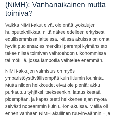
(NiMH): Vanhanaikainen mutta
toimiva?
Vaikka NiMH-akut eivät ole enää työkalujen
huipputekniikkaa, niitä näkee edelleen erityisesti
edullisemmissa laitteissa. Näissä akuissa on omat
hyvät puolensa: esimerkiksi parempi kylmänsieto
tekee niistä toimivan vaihtoehdon ulkohommissa
tai mökillä, jossa lämpötila vaihtelee enemmän.
NiMH-akkujen valmistus on myös
ympäristöystävällisempää kuin litiumin louhinta.
Mutta niiden heikkoudet eivät ole pieniä: akku
purkautuu tyhjäksi itsekseenkin, lataus kestää
pidempään, ja kapasiteetti heikkenee ajan myötä
selvästi nopeammin kuin Li-ion-akuissa. Meillä oli
ennen vanhaan NiMH-akullinen ruuvinväännin – ja