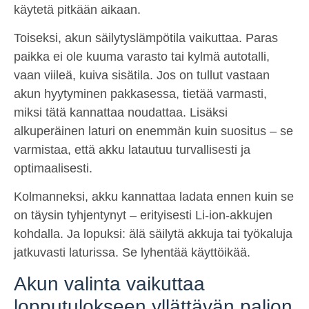
käytetä pitkään aikaan.
Toiseksi, akun säilytyslämpötila vaikuttaa. Paras
paikka ei ole kuuma varasto tai kylmä autotalli,
vaan viileä, kuiva sisätila. Jos on tullut vastaan
akun hyytyminen pakkasessa, tietää varmasti,
miksi tätä kannattaa noudattaa. Lisäksi
alkuperäinen laturi on enemmän kuin suositus – se
varmistaa, että akku latautuu turvallisesti ja
optimaalisesti.
Kolmanneksi, akku kannattaa ladata ennen kuin se
on täysin tyhjentynyt – erityisesti Li-ion-akkujen
kohdalla. Ja lopuksi: älä säilytä akkuja tai työkaluja
jatkuvasti laturissa. Se lyhentää käyttöikää.
Akun valinta vaikuttaa
lopputulokseen yllättävän paljon