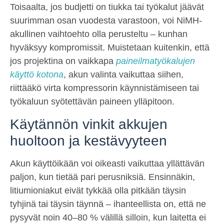
Toisaalta, jos budjetti on tiukka tai työkalut jäävät
suurimman osan vuodesta varastoon, voi NiMH-
akullinen vaihtoehto olla perusteltu – kunhan
hyväksyy kompromissit. Muistetaan kuitenkin, että
jos projektina on vaikkapa
paineilmatyökalujen
käyttö kotona
, akun valinta vaikuttaa siihen,
riittääkö virta kompressorin käynnistämiseen tai
työkaluun syötettävän paineen ylläpitoon.
Käytännön vinkit akkujen
huoltoon ja kestävyyteen
Akun käyttöikään voi oikeasti vaikuttaa yllättävän
paljon, kun tietää pari perusniksiä. Ensinnäkin,
litiumioniakut eivät tykkää olla pitkään täysin
tyhjinä tai täysin täynnä – ihanteellista on, että ne
pysyvät noin 40–80 % välillä silloin, kun laitetta ei