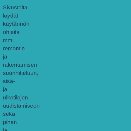
Sivustolta
löydät
käytännön
ohjeita
mm.
remontin
ja
rakentamisen
suunnitteluun,
sisä-
ja
ulkotilojen
uudistamiseen
sekä
pihan
ja