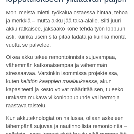
Moni meistä miettii työkalua ostaessa hintaa, tehoa
ja merkkiä – mutta akku jää taka-alalle. Silti juuri
akku ratkaisee, jaksaako kone tehdä työn loppuun
asti, kuinka usein sitä pitää ladata ja kuinka monta
vuotta se palvelee.
Oikea akku tekee remontoinnista sujuvampaa,
vähemmän katkonaisempaa ja vähemmän
stressaavaa. Varsinkin isommissa projekteissa,
kuten
keittiön kaappien maalauksessa
, akun
kapasiteetti ja kesto voivat määrittää sen, tuleeko
urakasta mukava viikonloppupuhde vai hermoja
raastava taistelu.
Kun akkuteknologiat on hallussa, ollaan askeleen
lähempänä sujuvaa ja nautinnollista remontointia –