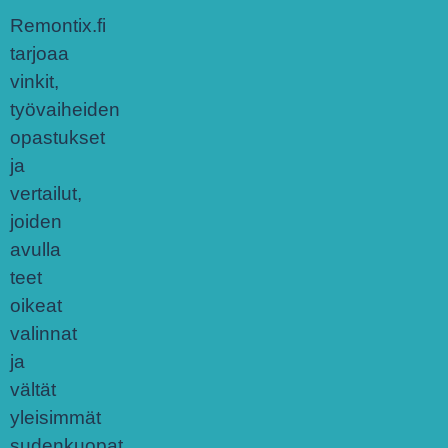
Remontix.fi
tarjoaa
vinkit,
työvaiheiden
opastukset
ja
vertailut,
joiden
avulla
teet
oikeat
valinnat
ja
vältät
yleisimmät
sudenkuopat.