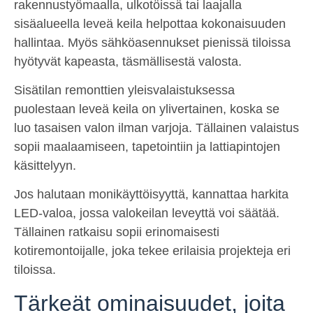
rakennustyömaalla, ulkotöissä tai laajalla
sisäalueella leveä keila helpottaa kokonaisuuden
hallintaa. Myös sähköasennukset pienissä tiloissa
hyötyvät kapeasta, täsmällisestä valosta.
Sisätilan remonttien yleisvalaistuksessa
puolestaan leveä keila on ylivertainen, koska se
luo tasaisen valon ilman varjoja. Tällainen valaistus
sopii maalaamiseen, tapetointiin ja lattiapintojen
käsittelyyn.
Jos halutaan monikäyttöisyyttä, kannattaa harkita
LED-valoa, jossa valokeilan leveyttä voi säätää.
Tällainen ratkaisu sopii erinomaisesti
kotiremontoijalle, joka tekee erilaisia projekteja eri
tiloissa.
Tärkeät ominaisuudet, joita