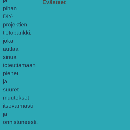
ja
Evästeet
pihan
DIY-
projektien
tietopankki,
joka
auttaa
sinua
toteuttamaan
pienet
ja
suuret
muutokset
itsevarmasti
ja
onnistuneesti.