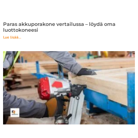
Paras akkuporakone vertailussa – löydä oma
luottokoneesi
Lue lisää...