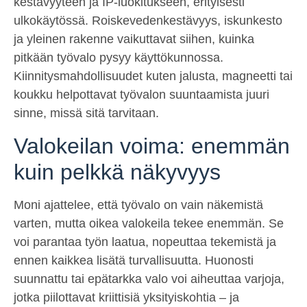
kestävyyteen ja IP-luokitukseen, erityisesti
ulkokäytössä. Roiskevedenkestävyys, iskunkesto
ja yleinen rakenne vaikuttavat siihen, kuinka
pitkään työvalo pysyy käyttökunnossa.
Kiinnitysmahdollisuudet kuten jalusta, magneetti tai
koukku helpottavat työvalon suuntaamista juuri
sinne, missä sitä tarvitaan.
Valokeilan voima: enemmän
kuin pelkkä näkyvyys
Moni ajattelee, että työvalo on vain näkemistä
varten, mutta oikea valokeila tekee enemmän. Se
voi parantaa työn laatua, nopeuttaa tekemistä ja
ennen kaikkea lisätä turvallisuutta. Huonosti
suunnattu tai epätarkka valo voi aiheuttaa varjoja,
jotka piilottavat kriittisiä yksityiskohtia – ja