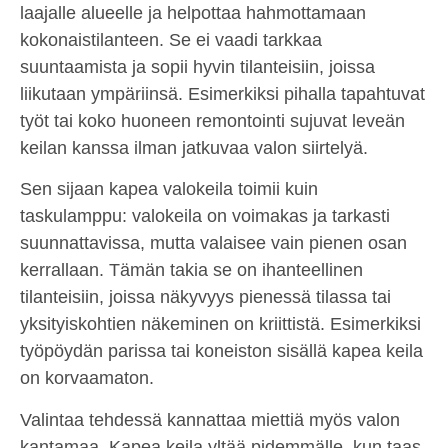
laajalle alueelle ja helpottaa hahmottamaan
kokonaistilanteen. Se ei vaadi tarkkaa
suuntaamista ja sopii hyvin tilanteisiin, joissa
liikutaan ympäriinsä. Esimerkiksi pihalla tapahtuvat
työt tai koko huoneen remontointi sujuvat leveän
keilan kanssa ilman jatkuvaa valon siirtelyä.
Sen sijaan kapea valokeila toimii kuin
taskulamppu: valokeila on voimakas ja tarkasti
suunnattavissa, mutta valaisee vain pienen osan
kerrallaan. Tämän takia se on ihanteellinen
tilanteisiin, joissa näkyvyys pienessä tilassa tai
yksityiskohtien näkeminen on kriittistä. Esimerkiksi
työpöydän parissa tai koneiston sisällä kapea keila
on korvaamaton.
Valintaa tehdessä kannattaa miettiä myös valon
kantamaa. Kapea keila yltää pidemmälle, kun taas