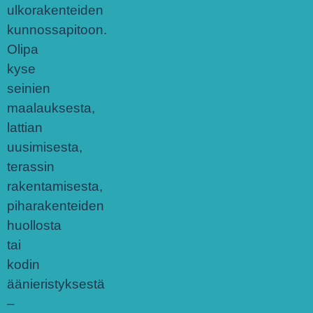
ulkorakenteiden
kunnossapitoon.
Olipa
kyse
seinien
maalauksesta,
lattian
uusimisesta,
terassin
rakentamisesta,
piharakenteiden
huollosta
tai
kodin
äänieristyksestä
–