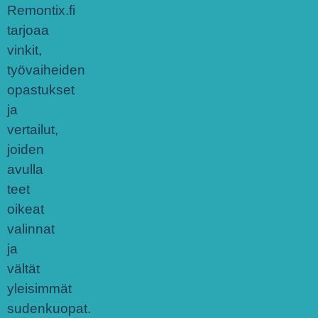
Remontix.fi
tarjoaa
vinkit,
työvaiheiden
opastukset
ja
vertailut,
joiden
avulla
teet
oikeat
valinnat
ja
vältät
yleisimmät
sudenkuopat.