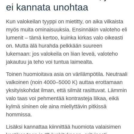
ei kannata unohtaa
Kun valokeilan tyyppi on mietitty, on aika vilkaista
myös muita ominaisuuksia. Ensinnäkin valoteho eli
lumenit – tämä kertoo, kuinka kirkas valo oikeasti
on. Mutta älä hurahda pelkkään suureen
lukemaan: jos valokeila on liian leveä, valoteho
jakautuu ja teho voi tuntua laimealta.
Toinen huomioitava asia on värilämpötila. Neutraali
valkoinen (noin 4000–5000 K) auttaa erottamaan
yksityiskohdat ilman, että silmät rasittuvat. Lämmin
valo taas voi pehmentää kontrasteja liikaa, eikä
kylmä sininen ole aina miellyttävin pitkissä
hommissa.
Lisäksi kannattaa kiinnittää huomiota valaisimen