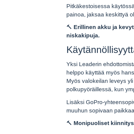
Pitkäkestoisessa käytössä
painoa, jaksaa keskittyä 
🔨
Erillinen akku ja ke
niskakipuja.
Käytännöllisyytt
Yksi Leaderin ehdottomist
helppo käyttää myös hansk
Myös valokeilan leveys yli
polkupyöräillessä, kun ymp
Lisäksi GoPro-yhteensopiv
muuhun sopivaan paikkaan. 
🔨
Monipuoliset kiinnity