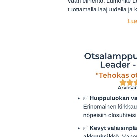
vaan elinehto. Lumonite 
tuottamalla laajuudella ja 
Lu
Otsalampp
Leader -
"Tehokas o
Arvosan
✅
Huippuluokan val
Erinomainen kirkkaus 
nopeisiin olosuhteisi
✅
Kevyt valaisinpää
akkuyksikkö.
Vähen