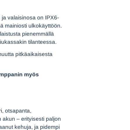
 ja valaisinosa on IPX6-
ää mainiosti ulkokäyttöön.
laistusta pienemmällä
tiukassakin tilanteessa.
muutta pitkäaikaisesta
kumppanin myös
ri, otsapanta,
akun – erityisesti paljon
 saanut kehuja, ja pidempi