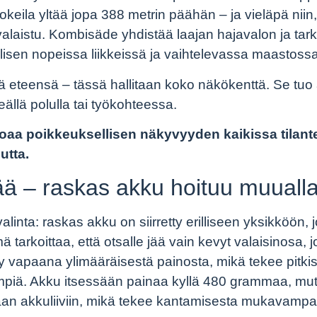
eila yltää jopa 388 metrin päähän – ja vieläpä niin
 valaistu. Kombisäde yhdistää laajan hajavalon ja ta
yllisen nopeissa liikkeissä ja vaihtelevassa maastossa
 eteensä – tässä hallitaan koko näkökenttä. Se tuo
ällä polulla tai työkohteessa.
joaa poikkeuksellisen näkyvyyden kaikissa tilante
utta.
ää – raskas akku hoituu muuall
alinta: raskas akku on siirretty erilliseen yksikköön, 
Tämä tarkoittaa, että otsalle jää vain kevyt valaisinos
vapaana ylimääräisestä painosta, mikä tekee pitkist
mpiä. Akku itsessään painaa kyllä 480 grammaa, mutta
aan akkuliiviin, mikä tekee kantamisesta mukavampa