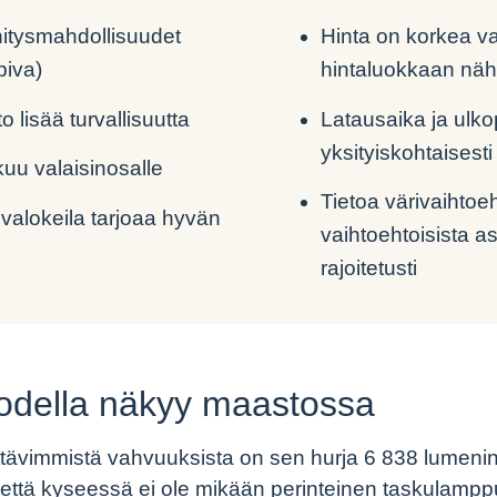
nitysmahdollisuudet
Hinta on korkea v
piva)
hintaluokkaan nä
o lisää turvallisuutta
Latausaika ja ulko
yksityiskohtaisesti 
uu valaisinosalle
Tietoa värivaihtoe
 valokeila tarjoaa hyvän
vaihtoehtoisista 
rajoitetusti
todella näkyy maastossa
tävimmistä vahvuuksista on sen hurja 6 838 lumenin
ä, että kyseessä ei ole mikään perinteinen taskulamp