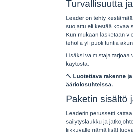
Turvallisuutta j
Leader on tehty kestämään.
suojattu eli kestää kovaa 
Kun mukaan lasketaan viel
teholla yli puoli tuntia ak
Lisäksi valmistaja tarjoaa
käytöstä.
🔨
Luotettava rakenne j
ääriolosuhteissa.
Paketin sisältö 
Leaderin perussetti kattaa 
säilytyslaukku ja jatkojoh
liikkuvalle nämä lisät tuov