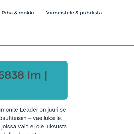
Piha & mökki
Viimeistele & puhdista
838 lm |
Lumonite Leader on juuri se
suhteisiin – vaelluksille,
joissa valo ei ole luksusta