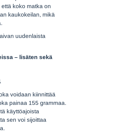
, että koko matka on
rkan kaukokeilan, mikä
.
 aivan uudenlaista
issa – lisäten sekä
a
joka voidaan kiinnittää
a, joka painaa 155 grammaa.
ä käyttöajoista
 sen voi sijoittaa
a.