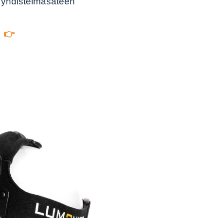
 yhdistelmäsäteen
 👉