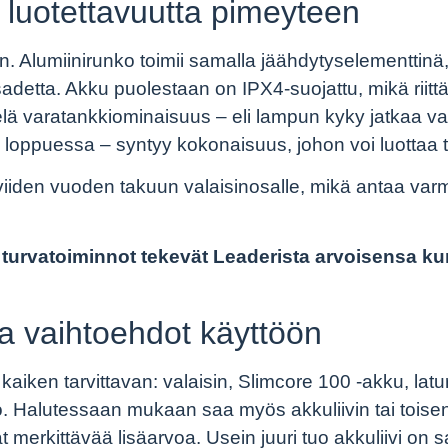
a luotettavuutta pimeyteen
 Alumiinirunko toimii samalla jäähdytyselementtinä,
sadetta. Akku puolestaan on IPX4-suojattu, mikä riitt
ä varatankkiominaisuus – eli lampun kyky jatkaa va
un loppuessa – syntyy kokonaisuus, johon voi luottaa 
 viiden vuoden takuun valaisinosalle, mikä antaa var
a turvatoiminnot tekevät Leaderista arvoisensa 
ja vaihtoehdot käyttöön
kaiken tarvittavan: valaisin, Slimcore 100 -akku, latu
to. Halutessaan mukaan saa myös akkuliivin tai toisen 
at merkittävää lisäarvoa. Usein juuri tuo akkuliivi on