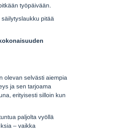
 pitkään työpäivään.
säilytyslaukku pitää
n kokonaisuuden
n olevan selvästi aiempia
veys ja sen tarjoama
a, erityisesti silloin kun
untua paljolta vyöllä
uksia – vaikka