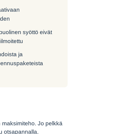
aativaan
hden
puolinen syöttö eivät
ilmoitettu
hdoista ja
asennuspaketeista
 maksimiteho. Jo pelkkä
pu otsapannalla.