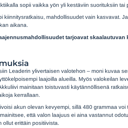
iikalla sopii vaikka yön yli kestäviin suorituksiin tai
kiinnitysratkaisu, mahdollisuudet vain kasvavat. Ja 
tkan aikana.
a laajennusmahdollisuudet tarjoavat skaalautuva
emuksia
siin Leaderin ylivertaisen valotehon – moni kuvaa se
ttökelpoisempi laajoilla alueilla. Myös valokeilan le
kkuliivi mainitaan toistuvasti käytännöllisenä ratkaisun
ikoja kerrallaan.
toivoisi akun olevan kevyempi, sillä 480 grammaa voi t
mainitsee, että valon laajuus ei aina vastannut odot
llut erittäin positiivista.