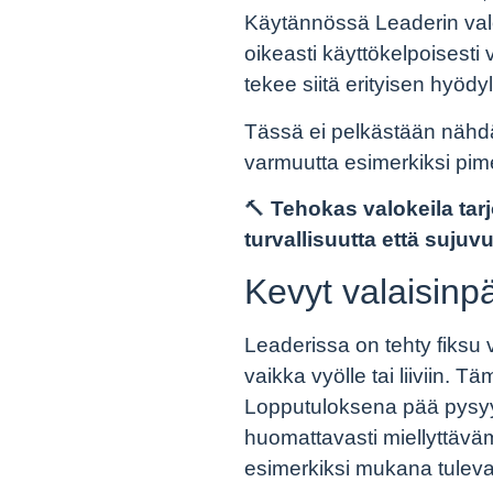
Käytännössä Leaderin valok
oikeasti käyttökelpoisesti
tekee siitä erityisen hyöd
Tässä ei pelkästään nähdä
varmuutta esimerkiksi pime
🔨
Tehokas valokeila tar
turvallisuutta että sujuvu
Kevyt valaisinp
Leaderissa on tehty fiksu v
vaikka vyölle tai liiviin. 
Lopputuloksena pää pysyy 
huomattavasti miellyttävä
esimerkiksi mukana tulev