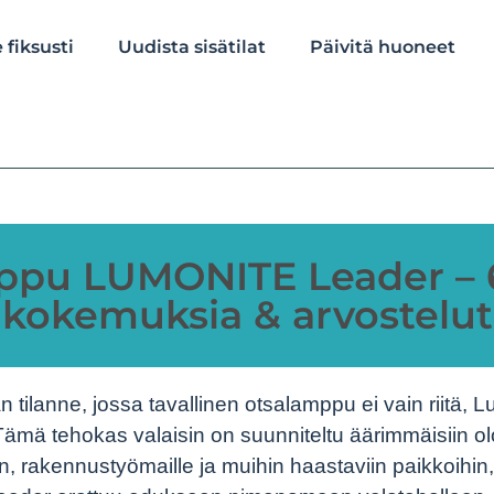
 fiksusti
Uudista sisätilat
Päivitä huoneet
ppu LUMONITE Leader – 6
kokemuksia & arvostelut
n tilanne, jossa tavallinen otsalamppu ei vain riitä, 
 Tämä tehokas valaisin on suunniteltu äärimmäisiin olo
, rakennustyömaille ja muihin haastaviin paikkoihin, 