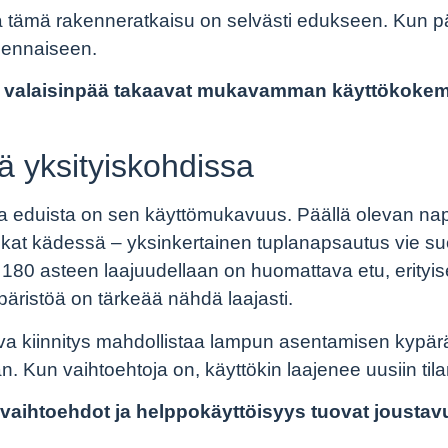
 tämä rakenneratkaisu on selvästi edukseen. Kun p
olennaiseen.
vyt valaisinpää takaavat mukavamman käyttökoke
ä yksityiskohdissa
a eduista on sen käyttömukavuus. Päällä olevan na
at kädessä – yksinkertainen tuplanapsautus vie su
 180 asteen laajuudellaan on huomattava etu, erityis
äristöä on tärkeää nähdä laajasti.
a kiinnitys mahdollistaa lampun asentamisen kypär
Kun vaihtoehtoja on, käyttökin laajenee uusiin tilan
svaihtoehdot ja helppokäyttöisyys tuovat joustav