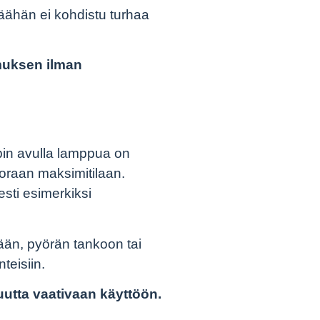
äähän ei kohdistu turhaa
muksen ilman
pin avulla lamppua on
oraan maksimitilaan.
esti esimerkiksi
ään, pyörän tankoon tai
teisiin.
uutta vaativaan käyttöön.