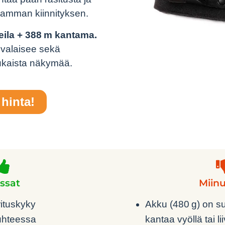
vamman kiinnityksen.
eila + 388 m kantama.
 valaisee sekä
ukaista näkymää.
hinta!
ssat
Miin
ituskyky
Akku (480 g) on s
uhteessa
kantaa vyöllä tai lii