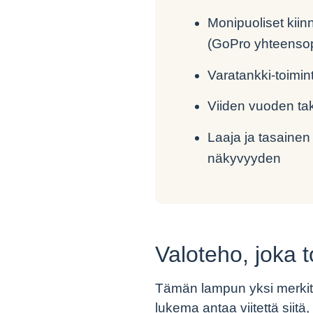
Monipuoliset kiin
(GoPro yhteenso
Varatankki‑toimint
Viiden vuoden tak
Laaja ja tasainen
näkyvyyden
Valoteho, joka 
Tämän lampun yksi merkit
lukema antaa viitettä siit