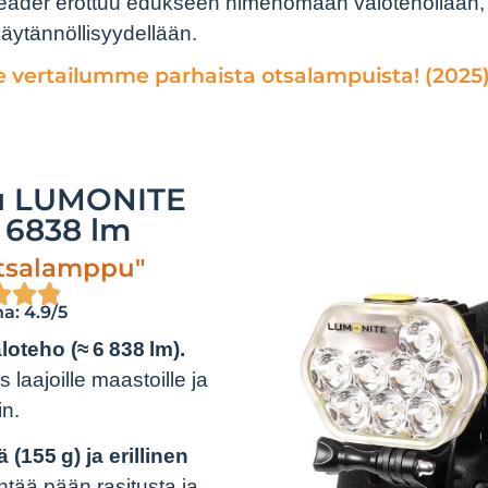
Leader erottuu edukseen nimenomaan valotehollaan,
käytännöllisyydellään.
e vertailumme parhaista otsalampuista! (2025)
u LUMONITE
 6838 lm
tsalamppu"
a: 4.9/5
oteho (≈ 6 838 lm).
laajoille maastoille ja
in.
 (155 g) ja erillinen
tää pään rasitusta ja