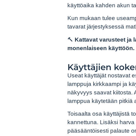
käyttöaika kahden akun takt
Kun mukaan tulee useampi 
tavarat järjestyksessä ma
🔨
Kattavat varusteet j
monenlaiseen käyttöön.
Käyttäjien kok
Useat käyttäjät nostavat e
lamppuja kirkkaampi ja käy
näkyvyys saavat kiitosta. A
lamppua käytetään pitkiä a
Toisaalta osa käyttäjistä 
kannettuna. Lisäksi harva 
pääsääntöisesti palaute on o