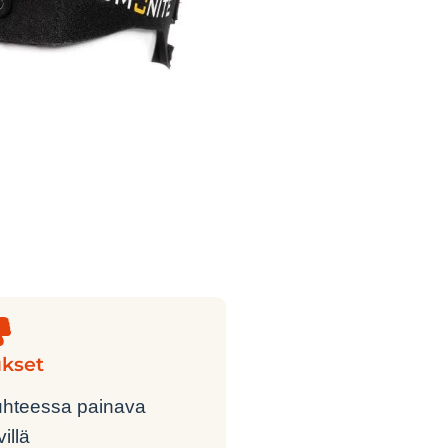
ukset
uhteessa painava
villä