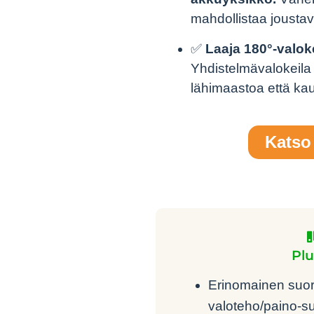
mahdollistaa jousta
✅
Laaja 180°‑valok
Yhdistelmävalokeila
lähimaastoa että ka
Katso 
Plu
Erinomainen suor
valoteho/paino‑s