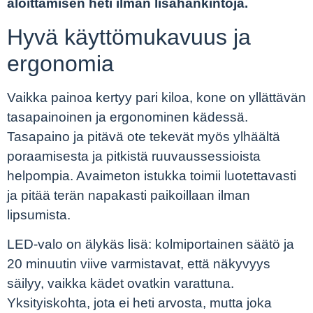
aloittamisen heti ilman lisähankintoja.
Hyvä käyttömukavuus ja
ergonomia
Vaikka painoa kertyy pari kiloa, kone on yllättävän
tasapainoinen ja ergonominen kädessä.
Tasapaino ja pitävä ote tekevät myös ylhäältä
poraamisesta ja pitkistä ruuvaussessioista
helpompia. Avaimeton istukka toimii luotettavasti
ja pitää terän napakasti paikoillaan ilman
lipsumista.
LED-valo on älykäs lisä: kolmiportainen säätö ja
20 minuutin viive varmistavat, että näkyvyys
säilyy, vaikka kädet ovatkin varattuna.
Yksityiskohta, jota ei heti arvosta, mutta joka