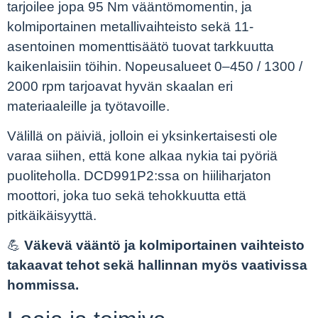
tarjoilee jopa 95 Nm vääntömomentin, ja
kolmiportainen metallivaihteisto sekä 11-
asentoinen momenttisäätö tuovat tarkkuutta
kaikenlaisiin töihin. Nopeusalueet 0–450 / 1300 /
2000 rpm tarjoavat hyvän skaalan eri
materiaaleille ja työtavoille.
Välillä on päiviä, jolloin ei yksinkertaisesti ole
varaa siihen, että kone alkaa nykia tai pyöriä
puoliteholla. DCD991P2:ssa on hiiliharjaton
moottori, joka tuo sekä tehokkuutta että
pitkäikäisyyttä.
💪
Väkevä vääntö ja kolmiportainen vaihteisto
takaavat tehot sekä hallinnan myös vaativissa
hommissa.