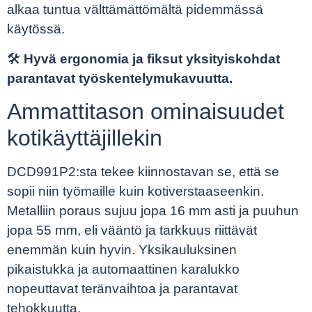
alkaa tuntua välttämättömältä pidemmässä
käytössä.
🛠️
Hyvä ergonomia ja fiksut yksityiskohdat
parantavat työskentelymukavuutta.
Ammattitason ominaisuudet
kotikäyttäjillekin
DCD991P2:sta tekee kiinnostavan se, että se
sopii niin työmaille kuin kotiverstaaseenkin.
Metalliin poraus sujuu jopa 16 mm asti ja puuhun
jopa 55 mm, eli vääntö ja tarkkuus riittävät
enemmän kuin hyvin. Yksikauluksinen
pikaistukka ja automaattinen karalukko
nopeuttavat teränvaihtoa ja parantavat
tehokkuutta.