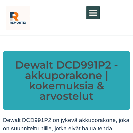
Dewalt DCD991P2 -
akkuporakone |
kokemuksia &
arvostelut
Dewalt DCD991P2 on jykevä akkuporakone, joka
on suunniteltu niille, jotka eivät halua tehdä