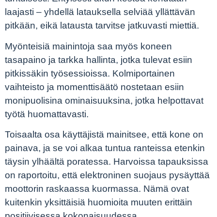
laajasti – yhdellä latauksella selviää yllättävän
pitkään, eikä latausta tarvitse jatkuvasti miettiä.
Myönteisiä mainintoja saa myös koneen
tasapaino ja tarkka hallinta, jotka tulevat esiin
pitkissäkin työsessioissa. Kolmiportainen
vaihteisto ja momenttisäätö nostetaan esiin
monipuolisina ominaisuuksina, jotka helpottavat
työtä huomattavasti.
Toisaalta osa käyttäjistä mainitsee, että kone on
painava, ja se voi alkaa tuntua ranteissa etenkin
täysin ylhäältä poratessa. Harvoissa tapauksissa
on raportoitu, että elektroninen suojaus pysäyttää
moottorin raskaassa kuormassa. Nämä ovat
kuitenkin yksittäisiä huomioita muuten erittäin
positiivisessa kokonaisuudessa.