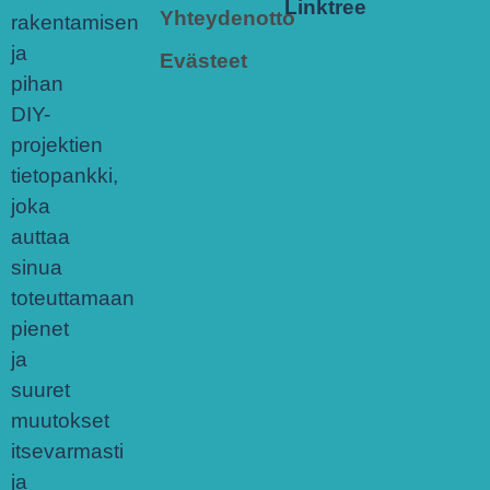
Linktree
Yhteydenotto
rakentamisen
ja
Evästeet
pihan
DIY-
projektien
tietopankki,
joka
auttaa
sinua
toteuttamaan
pienet
ja
suuret
muutokset
itsevarmasti
ja