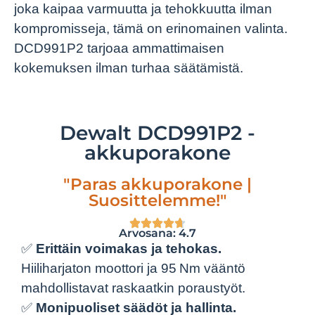
joka kaipaa varmuutta ja tehokkuutta ilman
kompromisseja, tämä on erinomainen valinta.
DCD991P2 tarjoaa ammattimaisen
kokemuksen ilman turhaa säätämistä.
Dewalt DCD991P2 -
akkuporakone
"Paras akkuporakone |
Suosittelemme!"
Arvosana: 4.7
✅
Erittäin voimakas ja tehokas.
Hiiliharjaton moottori ja 95 Nm vääntö
mahdollistavat raskaatkin poraustyöt.
✅
Monipuoliset säädöt ja hallinta.