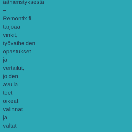
äänieristyksestä
–
Remontix.fi
tarjoaa
vinkit,
työvaiheiden
opastukset
ja
vertailut,
joiden
avulla
teet
oikeat
valinnat
ja
vältät