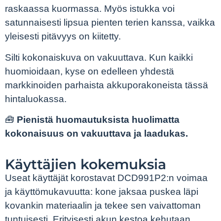
raskaassa kuormassa. Myös istukka voi
satunnaisesti lipsua pienten terien kanssa, vaikka
yleisesti pitävyys on kiitetty.
Silti kokonaiskuva on vakuuttava. Kun kaikki
huomioidaan, kyse on edelleen yhdestä
markkinoiden parhaista akkuporakoneista tässä
hintaluokassa.
🧰
Pienistä huomautuksista huolimatta
kokonaisuus on vakuuttava ja laadukas.
Käyttäjien kokemuksia
Useat käyttäjät korostavat DCD991P2:n voimaa
ja käyttömukavuutta: kone jaksaa puskea läpi
kovankin materiaalin ja tekee sen vaivattoman
tuntuisesti. Erityisesti akun kestoa kehutaan