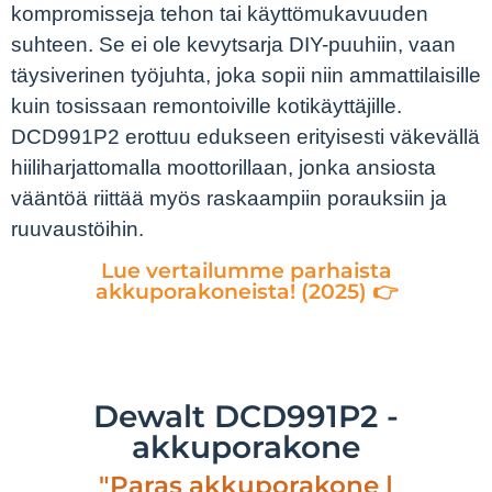
kompromisseja tehon tai käyttömukavuuden
suhteen. Se ei ole kevytsarja DIY-puuhiin, vaan
täysiverinen työjuhta, joka sopii niin ammattilaisille
kuin tosissaan remontoiville kotikäyttäjille.
DCD991P2 erottuu edukseen erityisesti väkevällä
hiiliharjattomalla moottorillaan, jonka ansiosta
vääntöä riittää myös raskaampiin porauksiin ja
ruuvaustöihin.
Lue vertailumme parhaista
akkuporakoneista! (2025) 👉
Dewalt DCD991P2 -
akkuporakone
"Paras akkuporakone |