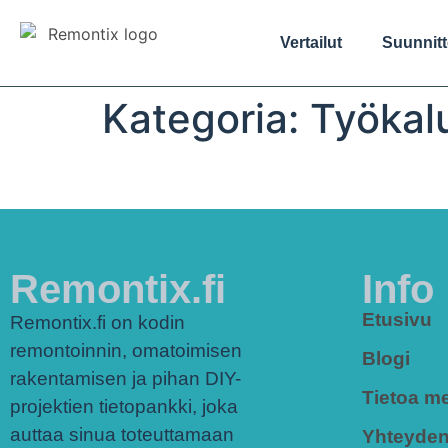
Vertailut
Suunnitte
Kategoria:
Työkalu
Remontix.fi
Info
Etusivu
Remontix.fi on kodin
remontoinnin, omatoimisen
Blogi
rakentamisen ja pihan DIY-
Tietoa me
projektien tietopankki, joka
auttaa sinua toteuttamaan
Yhteyden