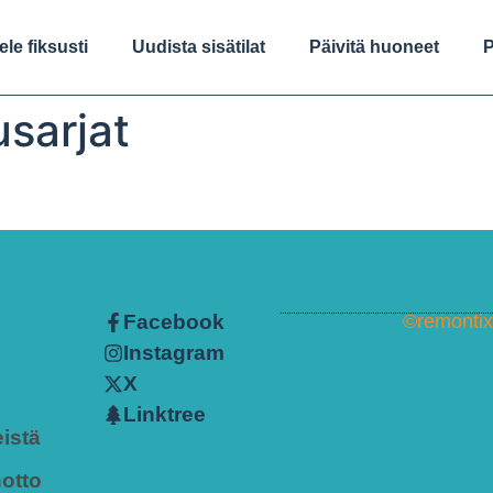
le fiksusti
Uudista sisätilat
Päivitä huoneet
P
sarjat
Facebook
©remontix.
Instagram
X
Linktree
istä
otto