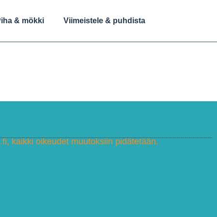
iha & mökki
Viimeistele & puhdista
fi, kaikki oikeudet muutoksiin pidätetään.