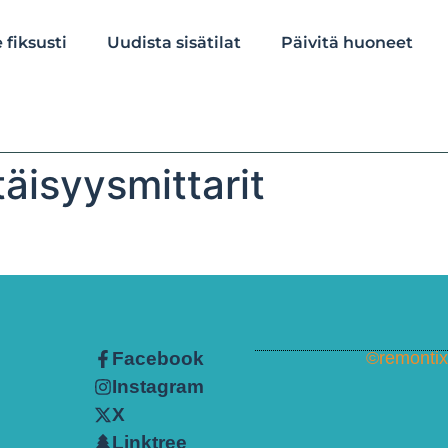
 fiksusti
Uudista sisätilat
Päivitä huoneet
äisyysmittarit
Facebook
©remontix.
Instagram
X
Linktree