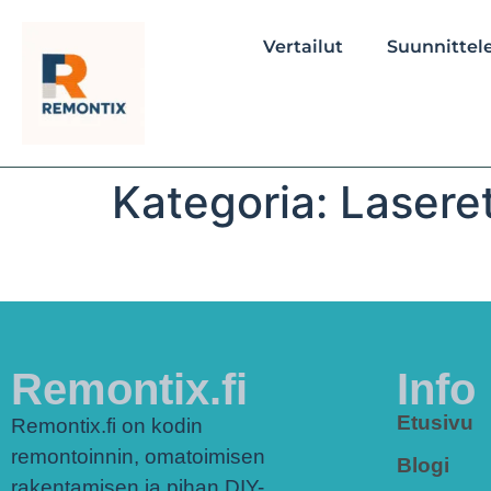
Vertailut
Suunnittele
Kategoria:
Laseret
Remontix.fi
Info
Etusivu
Remontix.fi on kodin
remontoinnin, omatoimisen
Blogi
rakentamisen ja pihan DIY-